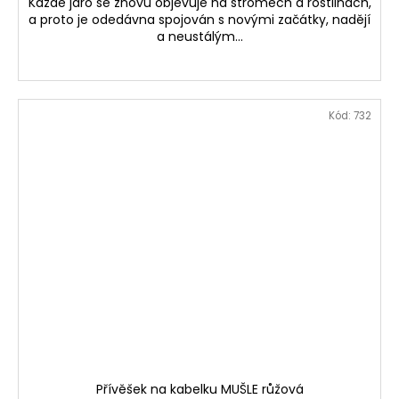
Každé jaro se znovu objevuje na stromech a rostlinách,
a proto je odedávna spojován s novými začátky, nadějí
a neustálým...
Kód:
732
Přívěšek na kabelku MUŠLE růžová