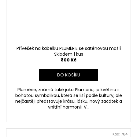
Přívěšek na kabelku PLUMÉRIE se saténovou mašlí
Skladem 1 kus
800 Kč
DO KOŠÍKU
Plumérie, známá také jako Plumeria, je květina s
bohatou symbolikou, která se liší podle kultury, ale
nejčastěji představuje krásu, lásku, nový začátek a
vnitřní harmonii. V...
Kód:
764