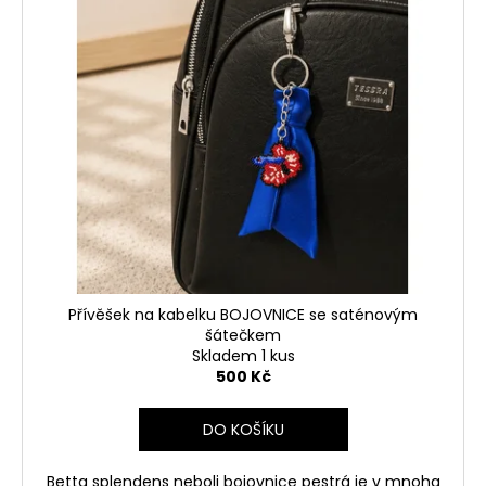
Přívěšek na kabelku BOJOVNICE se saténovým
šátečkem
Skladem 1 kus
500 Kč
DO KOŠÍKU
Betta splendens neboli bojovnice pestrá je v mnoha