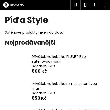
K
Přejít
Hledat
Náku
M
Přihlášen
na
o
obsah
Zpět
Zpět
košík
š
Píďa Style
í
C
k
o
Saténové produkty nejen do vlasů
p
Nejprodávanější
o
t
Přívěšek na kabelku PLUMÉRIE se
ř
saténovou mašlí
e
Skladem 1 kus
b
800 Kč
u
j
Přívěšek na kabelku LIST se saténovou
mašlí
e
Skladem 1 kus
t
850 Kč
e
n