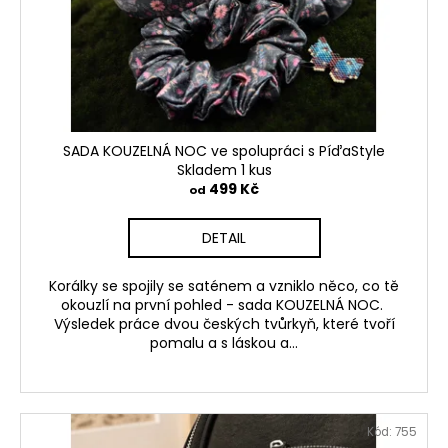
č
ů
o
u
d
j
u
e
m
k
e
t
ů
SADA KOUZELNÁ NOC ve spolupráci s PíďaStyle
Skladem 1 kus
DÁRKOVÁ
SADA
499 Kč
od
FLAG
400
DETAIL
Kč
Původně:
500
Korálky se spojily se saténem a vzniklo něco, co tě
Kč
okouzlí na první pohled - sada KOUZELNÁ NOC.
Výsledek práce dvou českých tvůrkyň, které tvoří
pomalu a s láskou a...
Kód:
755