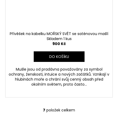
Přívěšek na kabelku MOŘSKÝ SVĚT se saténovou mašlí
Skladem 1 kus
900 Kč
DO KOŠÍKU
Mušle jsou od pradávna považovány za symbol
ochrany, ženskosti, intuice a nových začátků. Vznikají v
hlubinách moře a chrání svůj cenný obsah před
okolním světem, proto často...
7
položek celkem
O