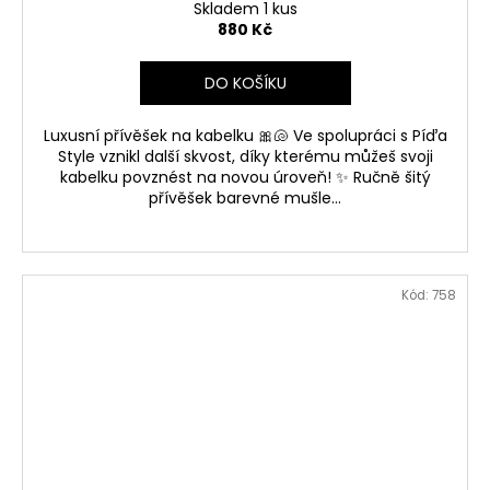
Skladem 1 kus
880 Kč
DO KOŠÍKU
Luxusní přívěšek na kabelku 🎀🐚 Ve spolupráci s Píďa
Style vznikl další skvost, díky kterému můžeš svoji
kabelku povznést na novou úroveň! ✨ Ručně šitý
přívěšek barevné mušle...
Kód:
758