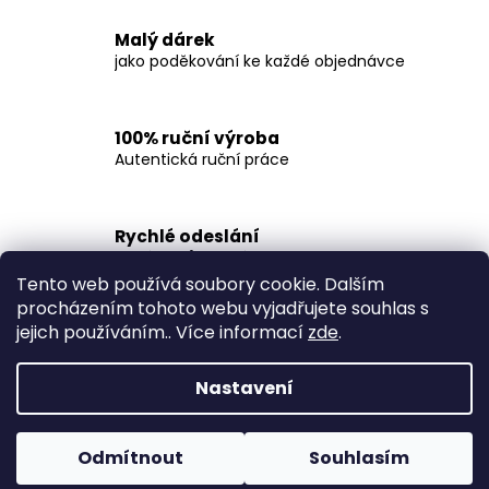
v
l
Malý dárek
á
jako poděkování ke každé objednávce
d
a
c
100% ruční výroba
í
Autentická ruční práce
p
r
v
Rychlé odeslání
k
I u výrobků na míru
y
Tento web používá soubory cookie. Dalším
v
procházením tohoto webu vyjadřujete souhlas s
ý
Z
jejich používáním.. Více informací
zde
.
p
á
i
p
s
Nastavení
a
u
Vytvořil Shoptet
t
Odmítnout
Souhlasím
í
Copyright 2026
EPOXYMA
. Všechna práva vyhrazena.