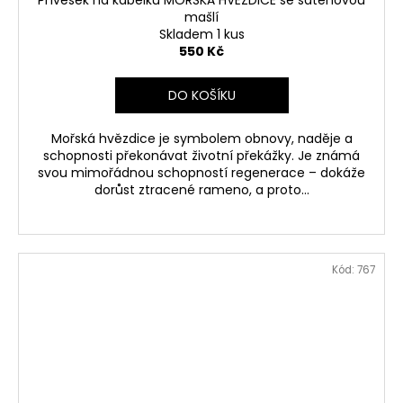
Přívěšek na kabelku MOŘSKÁ HVĚZDICE se saténovou
mašlí
Skladem 1 kus
550 Kč
DO KOŠÍKU
Mořská hvězdice je symbolem obnovy, naděje a
schopnosti překonávat životní překážky. Je známá
svou mimořádnou schopností regenerace – dokáže
dorůst ztracené rameno, a proto...
Kód:
767