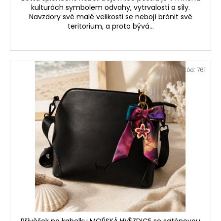
kulturách symbolem odvahy, vytrvalosti a síly.
Navzdory své malé velikosti se nebojí bránit své
teritorium, a proto bývá...
Kód:
761