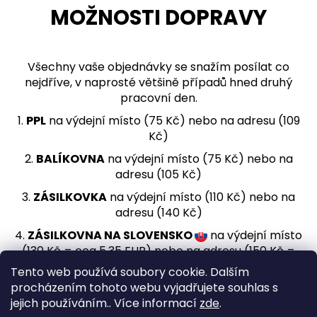
MOŽNOSTI DOPRAVY
a
j
í
Všechny vaše objednávky se snažím posílat co
t
nejdříve, v naprosté většině případů hned druhý
?
pracovní den.
1.
PPL
na výdejní místo (75 Kč) nebo na adresu (109
Kč)
2.
BALÍKOVNA
na výdejní místo (75 Kč) nebo na
HLEDAT
adresu (105 Kč)
3.
ZÁSILKOVKA
na výdejní místo (110 Kč) nebo na
adresu (140 Kč)
D
4.
ZÁSILKOVNA NA SLOVENSKO
na výdejní místo
o
(130 Kč = cca 5,35 EUR) nebo na adresu (150 Kč =
p
cca 5,85 EUR)
o
Tento web používá soubory cookie. Dalším
r
procházením tohoto webu vyjadřujete souhlas s
Z
u
jejich používáním.. Více informací
zde
.
á