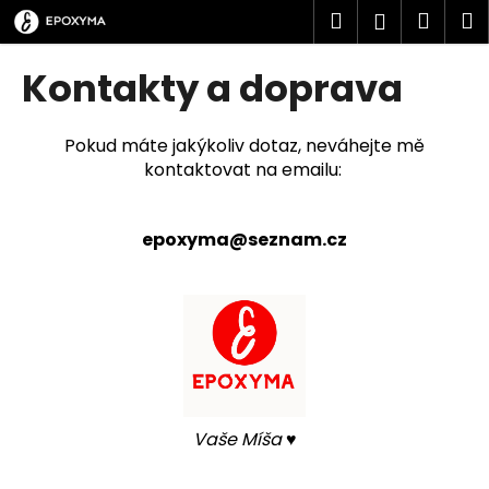
K
Přejít
Hledat
Náku
M
Přihlášen
na
o
obsah
Zpět
Zpět
košík
š
Kontakty a doprava
í
C
k
o
Pokud máte jakýkoliv dotaz, neváhejte mě
kontaktovat na emailu:
p
o
t
epoxyma@seznam.cz
ř
e
b
u
j
e
t
Vaše Míša ♥
e
n