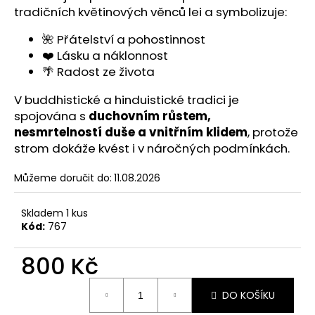
č
tradičních květinových věnců lei a symbolizuje:
u
j
🌺 Přátelství a pohostinnost
e
❤️ Lásku a náklonnost
m
🌴 Radost ze života
e
V buddhistické a hinduistické tradici je
spojována s
duchovním růstem,
ŘETÍZEK
nesmrtelností duše a vnitřním klidem
, protože
NA
BRÝLE
strom dokáže kvést i v náročných podmínkách.
550
Kč
Můžeme doručit do:
11.08.2026
Skladem 1 kus
Kód:
767
800 Kč
Měrná
DO KOŠÍKU
cena: