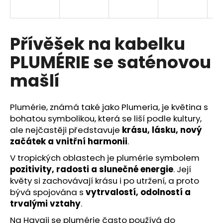
a
j
í
Přívěšek na kabelku
t
PLUMÉRIE se saténovou
?
mašlí
Plumérie, známá také jako
Plumeria
, je květina s
HLEDAT
bohatou symbolikou, která se liší podle kultury,
ale nejčastěji představuje
krásu, lásku, nový
začátek a vnitřní harmonii
.
V tropických oblastech je plumérie symbolem
D
o
pozitivity, radosti a slunečné energie
. Její
p
květy si zachovávají krásu i po utržení, a proto
o
bývá spojována s
vytrvalostí, odolností a
r
trvalými vztahy
.
u
Na Havaji se plumérie často používá do