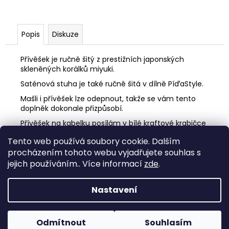
Popis
Diskuze
Přívěšek je ručně šitý z prestižních japonských
skleněných korálků miyuki.
Saténová stuha je také ručně šitá v dílně PíďaStyle.
Mašli i přívěšek lze odepnout, takže se vám tento
doplněk dokonale přizpůsobí.
Přívěšek na kabelku posílám v bílé kraftové krabičce
- vhodné jako dárek.
Tento web používá soubory cookie. Dalším
procházením tohoto webu vyjadřujete souhlas s
Z
jejich používáním.. Více informací
zde
.
á
p
Nastavení
a
Vytvořil Shoptet
t
Odmítnout
Souhlasím
í
Copyright 2026
EPOXYMA
. Všechna práva vyhrazena.