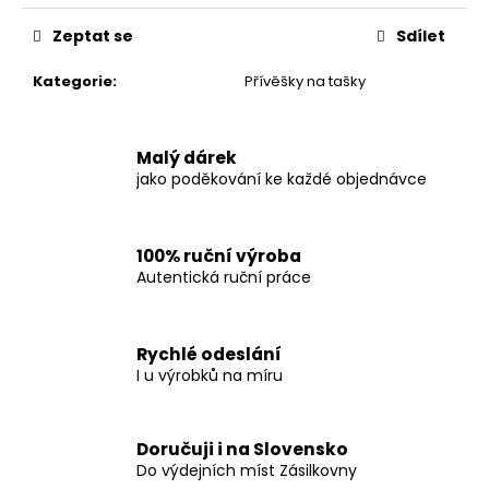
Zeptat se
Sdílet
Kategorie
:
Přívěšky na tašky
Malý dárek
jako poděkování ke každé objednávce
100% ruční výroba
Autentická ruční práce
Rychlé odeslání
I u výrobků na míru
Doručuji i na Slovensko
Do výdejních míst Zásilkovny