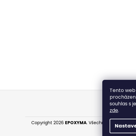
Tento web 
Z
procházení
á
souhlas s j
p
zde
.
a
Copyright 2026
EPOXYMA
. Všechna práva vyhraz
t
Nastave
í