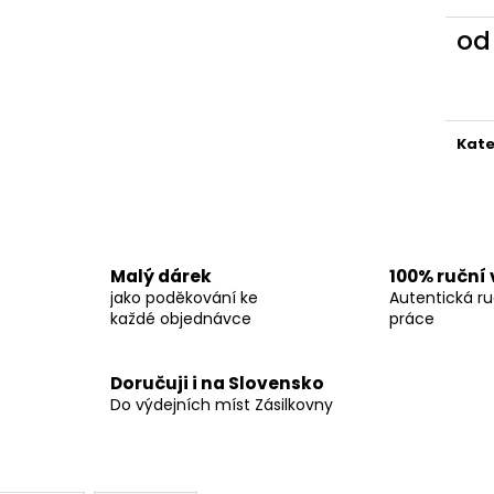
o
Měr
cena
Kate
Malý dárek
100% ruční
jako poděkování ke
Autentická ru
každé objednávce
práce
Doručuji i na Slovensko
Do výdejních míst Zásilkovny