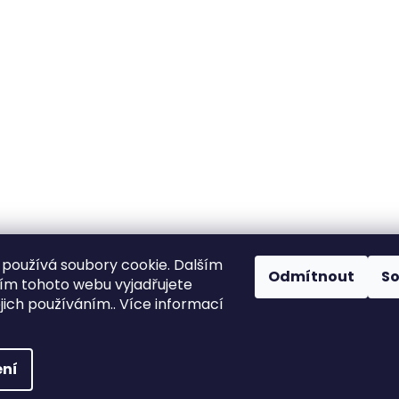
používá soubory cookie. Dalším
Odmítnout
S
m tohoto webu vyjadřujete
ejich používáním.. Více informací
ena.
ní