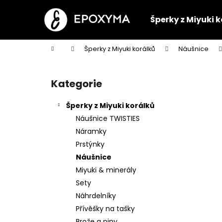
K
Přejít
na
o
Šperky z Miyuki 
obsah
Zpět
Zpět
š
do
do
í
Domů
Šperky z Miyuki korálků
Náušnice
k
obchodu
obchodu
P
o
Kategorie
Přeskočit
s
kategorie
t
Šperky z Miyuki korálků
r
Náušnice TWISTIES
a
Náramky
n
Prstýnky
n
Náušnice
í
Miyuki & minerály
p
Sety
a
Náhrdelníky
n
Přívěšky na tašky
ŘETÍZEK NA BRÝLE
e
Brože a piny