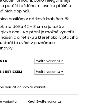
e doplní přírodní, boho i elegantnější
t a potěší každého milovníka ptáků a
nálních doplňků.
ice posílám v dárkové krabičce. 🎁
ek má délku 42 + 8 cm a je také z
rgické oceli. Na přání je možné vytvořit
náušnic a řetízku u kteréhokoliv ptačího
, stačí to uvést v poznámce
dnávky.
ANTA
Ě S ŘETÍZKEM
e doručit do:
Zvolte variantu
te variantu
Kód:
Zvolte variantu