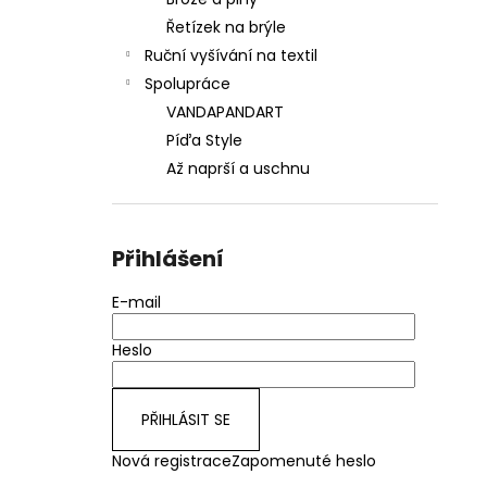
550 Kč
l
Řetízek na brýle
Ruční vyšívání na textil
Spolupráce
VANDAPANDART
Píďa Style
Až naprší a uschnu
Přihlášení
E-mail
Heslo
PŘIHLÁSIT SE
Nová registrace
Zapomenuté heslo