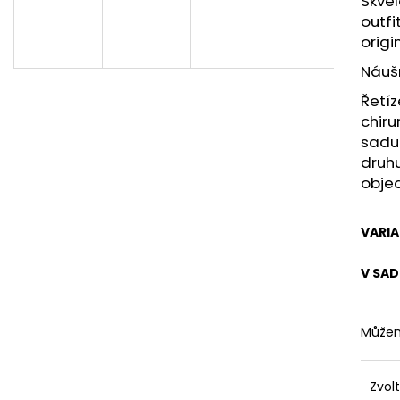
Skvěl
700 Kč
690 Kč
outfi
origi
Náušn
Řetíz
chiru
sadu 
druhu
obje
VARI
V SAD
Můžem
Zvol