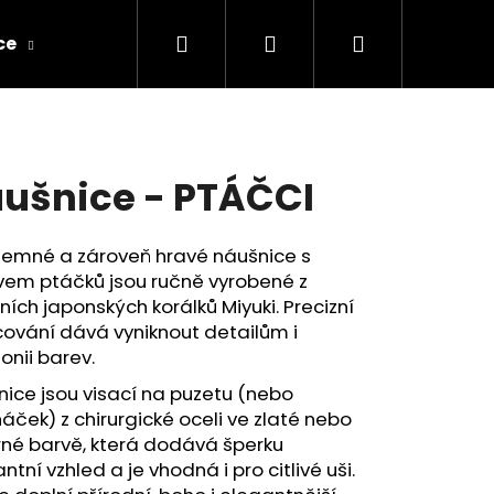
Hledat
Přihlášení
Nákupní
ce
Obchodní podmínky
Kontakty a dopra
košík
ušnice - PTÁČCI
 jemné a zároveň hravé náušnice s
vem ptáčků jsou ručně vyrobené z
tních japonských korálků Miyuki. Precizní
ování dává vyniknout detailům i
nii barev.
ice jsou visací na puzetu (nebo
áček) z chirurgické oceli ve zlaté nebo
rné barvě, která dodává šperku
ntní vzhled a je vhodná i pro citlivé uši.
ČKY