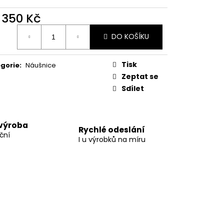
d
350 Kč
ná
DO KOŠÍKU
:
Tisk
gorie
:
Náušnice
Zeptat se
Sdílet
 výroba
Rychlé odeslání
ční
I u výrobků na míru