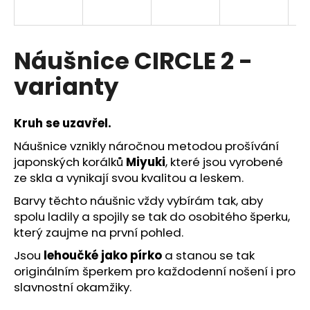
a
j
í
Náušnice CIRCLE 2 -
t
varianty
?
Kruh se uzavřel.
Náušnice vznikly náročnou metodou prošívání
japonských korálků
Miyuki
, které jsou vyrobené
HLEDAT
ze skla a vynikají svou kvalitou a leskem.
Barvy těchto náušnic vždy vybírám tak, aby
spolu ladily a spojily se tak do osobitého šperku,
D
který zaujme na první pohled.
o
p
Jsou
lehoučké jako pírko
a stanou se tak
o
originálním šperkem pro každodenní nošení i pro
r
slavnostní okamžiky.
u