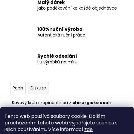
Malý dárek
jako poděkování ke každé objednávce
100% ruční výroba
Autentická ruční práce
Rychlé odeslání
I u výrobků na míru
Popis
Diskuze
Kovový kruh i zapínání jsou z
chirurgické oceli
.
Náušnice posílám
v dárkové krabičce
.
Tento web používá soubory cookie. Dalším
procházením tohoto webu vyjadřujete souhlas s
Z
jejich používáním.. Více informací
zde
.