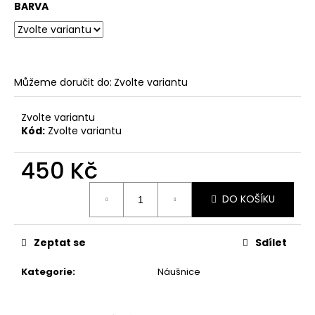
č
BARVA
u
j
e
m
e
Můžeme doručit do:
Zvolte variantu
Zvolte variantu
ŘETÍZEK
Kód:
Zvolte variantu
NA
BRÝLE
450 Kč
550
Kč
Měrná
DO KOŠÍKU
cena:
Zeptat se
Sdílet
Kategorie
:
Náušnice