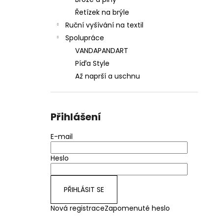
690 Kč
l
Řetízek na brýle
Ruční vyšívání na textil
Spolupráce
VANDAPANDART
Píďa Style
Až naprší a uschnu
Přihlášení
E-mail
Heslo
PŘIHLÁSIT SE
Nová registrace
Zapomenuté heslo