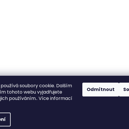
používá soubory cookie. Dalším
Odmítnout
S
m tohoto webu vyjadřujete
ejich používáním.. Více informací
ena.
ní