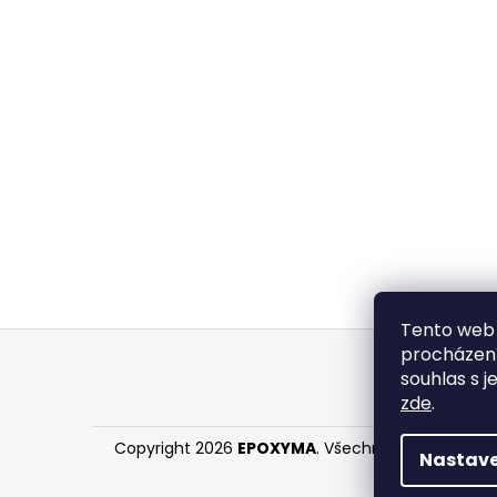
Tento web 
Z
procházení
á
souhlas s j
p
zde
.
a
Copyright 2026
EPOXYMA
. Všechna práva vyhraz
t
Nastave
í