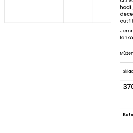
citli
700 Kč
500 Kč
hodí 
dece
outfi
Jemný
lehko
Můžem
Skla
37
Měr
cena
Kate