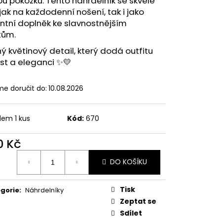
vou pokožku. Tento náhrdelník se skvěle
jak na každodenní nošení, tak i jako
ntní doplněk ke slavnostnějším
tům.
 květinový detail, který dodá outfitu
st a eleganci ✨💛
e doručit do:
10.08.2026
dem 1 kus
Kód:
670
0 Kč
ná
DO KOŠÍKU
:
Tisk
gorie
:
Náhrdelníky
Zeptat se
Sdílet