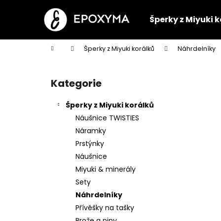
K
Přejít
na
o
Šperky z Miyuki 
obsah
Zpět
Zpět
š
do
do
í
Domů
Šperky z Miyuki korálků
Náhrdelníky
k
obchodu
obchodu
P
o
Kategorie
Přeskočit
s
kategorie
t
Šperky z Miyuki korálků
r
Náušnice TWISTIES
a
Náramky
n
Prstýnky
n
Náušnice
í
Miyuki & minerály
p
Sety
a
Náhrdelníky
n
Přívěšky na tašky
NÁRAMEK SLEPIČKY
e
Brože a piny