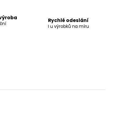
 výroba
Rychlé odeslání
ční
I u výrobků na míru