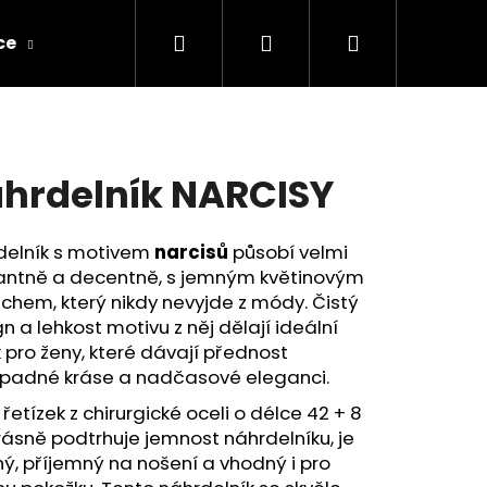
Hledat
Přihlášení
Nákupní
ce
Obchodní podmínky
Kontakty a dopra
košík
hrdelník NARCISY
delník s motivem
narcisů
působí velmi
antně a decentně, s jemným květinovým
hem, který nikdy nevyjde z módy. Čistý
n a lehkost motivu z něj dělají ideální
 pro ženy, které dávají přednost
padné kráse a nadčasové eleganci.
 řetízek z chirurgické oceli o délce 42 + 8
ásně podtrhuje jemnost náhrdelníku, je
ý, příjemný na nošení a vhodný i pro
M