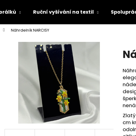
korálků
Ruční vyšívání na textil
Spoluprá
Náhrdelník NARCISY
Co potřebujete najít?
Ná
HLEDAT
Náhr
eleg
Doporučujeme
nádec
desig
šperk
nená
Zlatý
cm kr
odoln
NÁRAMEK MONSTERA
KOLEKCE BLOO