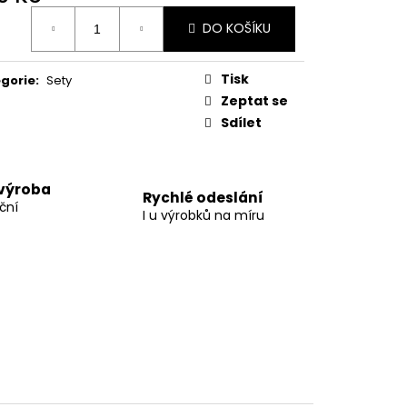
ná
DO KOŠÍKU
:
Tisk
gorie
:
Sety
Zeptat se
Sdílet
 výroba
Rychlé odeslání
ční
I u výrobků na míru