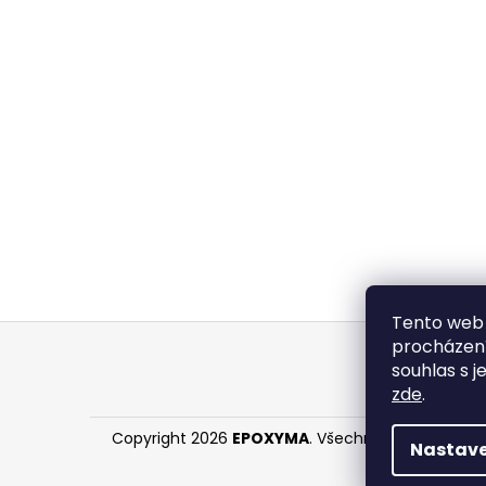
Tento web 
Z
procházení
á
souhlas s j
p
zde
.
a
Copyright 2026
EPOXYMA
. Všechna práva vyhraz
t
Nastave
í