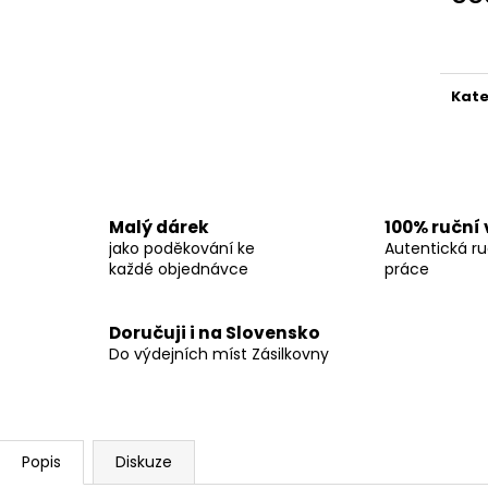
Měr
cena
Kate
Malý dárek
100% ruční
jako poděkování ke
Autentická ru
každé objednávce
práce
Doručuji i na Slovensko
Do výdejních míst Zásilkovny
Popis
Diskuze