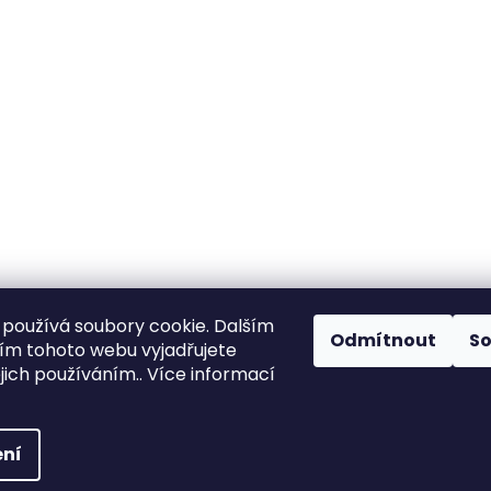
používá soubory cookie. Dalším
Odmítnout
S
m tohoto webu vyjadřujete
ejich používáním.. Více informací
ena.
ní