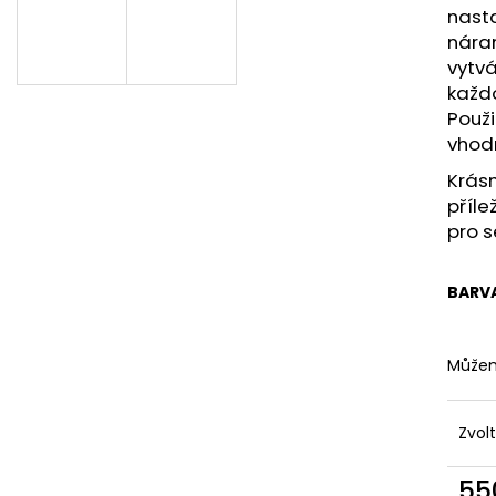
700 Kč
500 Kč
nasta
náram
vytvá
každo
Použi
vhodn
Krásn
příle
pro 
BARV
Můžem
Zvol
55