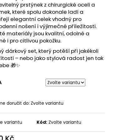
vitelný prstýnek z chirurgické oceli a
ek, které spolu dokonale ladí a
řejí elegantní celek vhodný pro
denní nošení i výjimečné příležitosti.
té materiály jsou kvalitní, odolné a
é i pro citlivou pokožku.
ý dárkový set, který potěší při jakékoli
žitosti – nebo jako stylová radost jen tak
sebe 🎁✨
A
e doručit do:
Zvolte variantu
te variantu
Kód:
Zvolte variantu
0 Kč