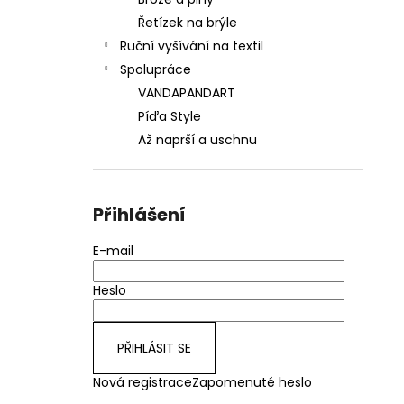
690 Kč
l
Řetízek na brýle
Ruční vyšívání na textil
Spolupráce
VANDAPANDART
Píďa Style
Až naprší a uschnu
Přihlášení
E-mail
Heslo
PŘIHLÁSIT SE
Nová registrace
Zapomenuté heslo