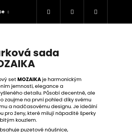
Hledat
Přihlášení
Nákupní
ce
Obchodní podmínky
Kontakty a dopra
košík
rková sada
OZAIKA
ový set
MOZAIKA
je harmonickým
ením jemnosti, elegance a
šleného detailu. Působí decentně, ale
to zaujme na první pohled díky svému
ému a nadčasovému designu. Je ideální
u pro ženy, které milují nápadité šperky
obitým kouzlem.
M
obsahuje puzetové náušnice,