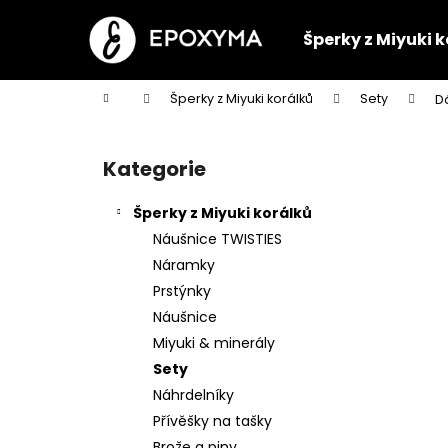
K
Přejít
na
o
Šperky z Miyuki 
obsah
Zpět
Zpět
š
do
do
í
Domů
Šperky z Miyuki korálků
Sety
D
k
obchodu
obchodu
P
o
Kategorie
Přeskočit
s
kategorie
t
Šperky z Miyuki korálků
r
Náušnice TWISTIES
a
Náramky
n
Prstýnky
n
Náušnice
í
Miyuki & minerály
p
Sety
a
Náhrdelníky
n
Přívěšky na tašky
NÁRAMEK SLEPIČKY
e
Brože a piny